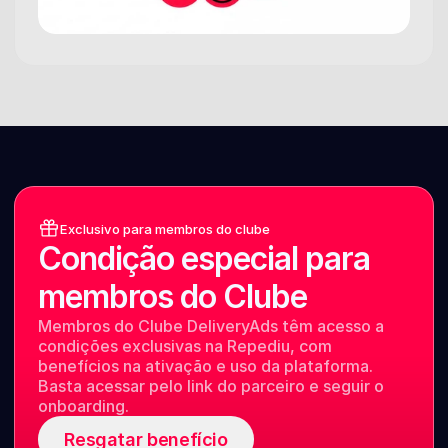
Exclusivo para membros do clube
Condição especial para 
membros do Clube
Membros do Clube DeliveryAds têm acesso a 
condições exclusivas na Repediu, com 
benefícios na ativação e uso da plataforma. 
Basta acessar pelo link do parceiro e seguir o 
onboarding.
Resgatar benefício