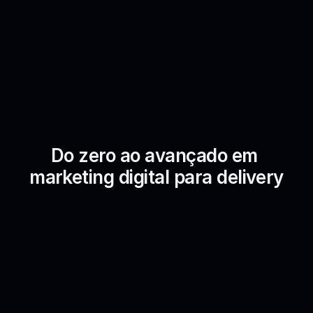
Do zero ao avançado em 
marketing digital para delivery
Método Tráfego&Conversão
Um guia completo para ir além do tráfego pago e 
gerar resultados mensuráveis unindo gestão de 
anúncios e cardápios digitais.