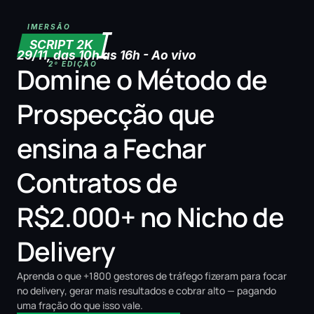
IMERSÃO
SCRIPT 2K
29/11, das 10h as 16h - Ao vivo
2º EDIÇÃO
Domine o Método de 
Prospecção que 
ensina a Fechar 
Contratos de 
R$2.000+ no Nicho de 
Delivery
Aprenda o que +1800 gestores de tráfego fizeram para focar 
no delivery, gerar mais resultados e cobrar alto — pagando 
uma fração do que isso vale. 